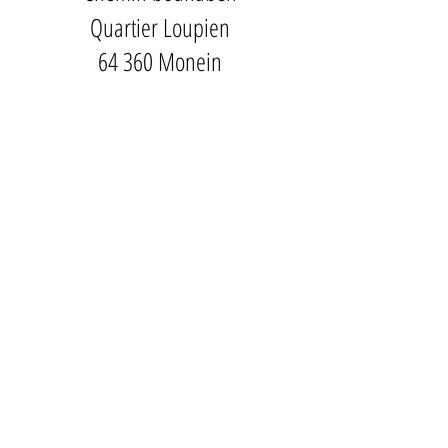
Quartier Loupien
64 360 Monein
Ecrivez nous à
clos.laplume@orange.fr