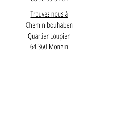
Trouvez nous à
Chemin bouhaben
Quartier Loupien
64 360 Monein
Ecrivez nous à
clos.laplume@orange.fr